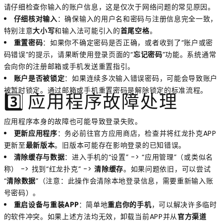
请仔细检查你输入的账户信息，这是仅次于网络问题的常见原因。
仔细核对输入
：确保输入的用户名和密码与注册信息完全一致，
特别注意
大小写
和输入法可能引入的
首尾空格
。
重置密码
：如果你不确定密码是否正确，或者收到了“账户或密
码错误”的提示，请果断使用登录页面的“
忘记密码
”功能。系统通常
会向你的注册邮箱或手机发送重置指引。
账户是否被锁定
：如果连续多次输入错误密码，可能会导致账户
被暂时锁定。通过邮箱或手机重置密码是解除锁定的标准流程。
3️⃣ 应用程序故障处理
应用程序本身的故障也可能导致登录失败。
更新应用程序
：务必前往官方应用商店，检查并将红龙扑克APP
更新至
最新版本
。旧版本可能存在影响登录的已知错误。
清除缓存与数据
：进入手机的“设置” -> “应用管理”（或类似名
称） -> 找到“红龙扑克” ->
清除缓存
。如果问题依旧，可以尝试
“
清除数据
”（注意：此操作会清除本地登录信息，需要重新输入账
号密码）。
重启设备与重装APP
：简单地
重启你的手机
，可以解决许多临时
的软件冲突。如果上述方法均无效，卸载当前APP并从
官方渠道