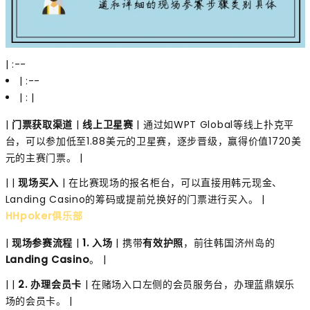
| :--
| :--
| : |
|
门票获取渠道
|
线上卫星赛
| 通过如WPT Global等线上扑克平
台，可以参加低至1.88美元的卫星赛，逐步晋级，赢得价值1720美
元的主赛门票。 |
| |
现场买入
| 在比赛现场的报名柜台，可以直接用韩元现金、
Landing Casino的筹码或提前兑换好的门票进行买入。 |
HHpoker俱乐部
|
现场参赛流程
|
1. 入场
| 携带
有效护照
，前往韩国济州岛的
Landing Casino
。 |
| |
2. 办理会员卡
| 在赌场入口左侧的会员服务台，办理蓝鼎娱乐
场的会员卡。 |