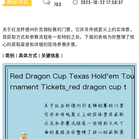
2025-10-22 17:50:37
精品项目
763
关于红龙杯德州扑克锦标赛的门票，它并非传统意义上的实体票，
其获取方式和参赛流程有一些特别之处。下面的表格为你整理了核
心的获取渠道和详细的现场参赛步骤。
|
类别
|
具体方式
|
关键信息
|