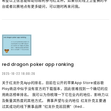
希望以上信息能帮助你顺利参与红龙杯。如果你对线上卫星赛的平
台或者比赛地点有更多疑问，可以随时再来问我。
red dragon poker app ranking
2025-10-22 18:00:26
关于红龙扑克App的排名，目前在公开的苹果App Store或谷歌
Play商店中似乎没有官方的下载版本，因此很难找到一个确切的应
用商店榜单排名。 我可以为你梳理一下它在业内的地位、影响力以
及衡量其热度的其他方式。 赛事声望与业内地位 红龙扑克主要通
过其成功的线下赛事品牌 “红龙扑克巡回赛”（Red...