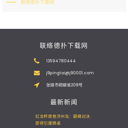
联络德扑下载网
联络德扑下载网
13594780444
j9pingtai@j90001.com
张掖市砌蝴省208号
最新新闻
红龙杯席卷济州岛：巅峰对决
即将引爆牌桌