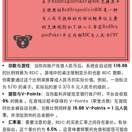
存款与游戏
：当你向账户充值人民币后，系统会自动按
1:16.66
的比例转换为 RDC 。游戏中的桌注限制显示的也是 RDC 数额，
你需要通过这个比例来换算成人民币的实际价值。例如，一张标注
为 5/10 的桌子，实际玩的是 0.3/0.6 元人民币的级别 。
提现与V-Points
：当你盈利并提现至银行账户时，平台会收取
9%
的佣金 。在游戏过程中获得的 V-Points（荣誉点数）在提现
时也会被自动兑换，兑换比例同样是
16.66 V-Points = 1 元人民
币
，并添加到你的总金额中 。
汇率差
：需要注意的是，RDC 的买卖汇率之间存在差价。有信
息指出，这个差价约为
6.5%
，这意味着频繁的充值和提现可能会