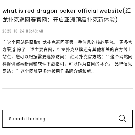
what is red dragon poker official website(红
龙扑克巡回赛官网：开启亚洲顶级扑克新体验)
2025-10-24 06:49:48
`` 这个网站是获取红龙扑克巡回赛第一手信息的核心平台。 更多官
方渠道 除了上述主要官网，红龙扑克品牌还有其他相关的官方线上
站点，您可以根据需要选择访问： 红龙扑克官方站：`` 这个网站同
样提供赛事新闻和软件下载指引，可以作为官网的补充。 品牌信息
网站：`` 这个网址更多地被用作品牌介绍和新...
Search the blog...