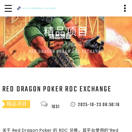
精品项目
首页
精品项目
RED DRAGON POKER RDC EXCHANGE
RED DRAGON POKER RDC EXCHANGE
2025-10-23 06:50:16
精品项目
1031
关于 Red Dragon Poker 的 RDC 兑换，其平台使用的“Red