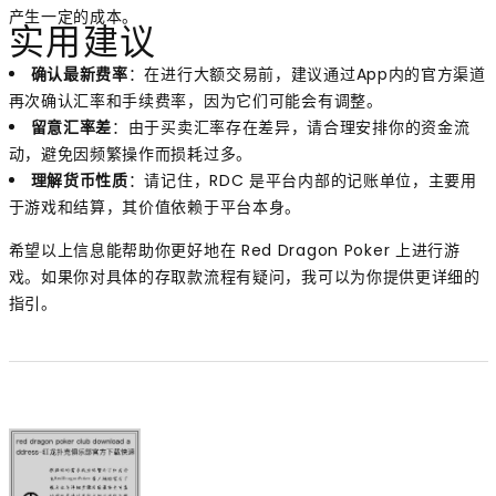
产生一定的成本。
实用建议
确认最新费率
：在进行大额交易前，建议通过App内的官方渠道
再次确认汇率和手续费率，因为它们可能会有调整。
留意汇率差
：由于买卖汇率存在差异，请合理安排你的资金流
动，避免因频繁操作而损耗过多。
理解货币性质
：请记住，RDC 是平台内部的记账单位，主要用
于游戏和结算，其价值依赖于平台本身。
希望以上信息能帮助你更好地在 Red Dragon Poker 上进行游
戏。如果你对具体的存取款流程有疑问，我可以为你提供更详细的
指引。