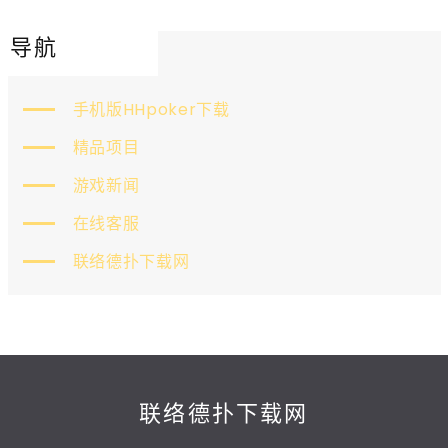
导航
手机版HHpoker下载
精品项目
游戏新闻
在线客服
联络德扑下载网
联络德扑下载网